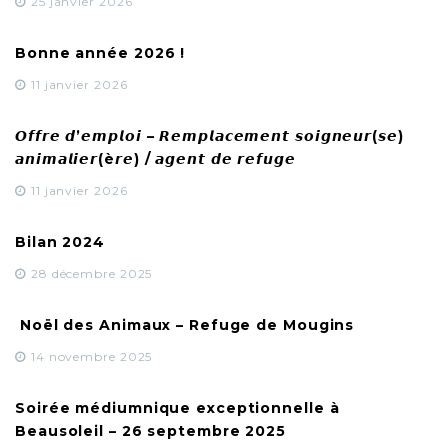
25 janvier 2026
Bonne année 2026 !
11 janvier 2026
𝙊𝙛𝙛𝙧𝙚 𝙙’𝙚𝙢𝙥𝙡𝙤𝙞 – 𝙍𝙚𝙢𝙥𝙡𝙖𝙘𝙚𝙢𝙚𝙣𝙩 𝙨𝙤𝙞𝙜𝙣𝙚𝙪𝙧(𝙨𝙚)
𝙖𝙣𝙞𝙢𝙖𝙡𝙞𝙚𝙧(è𝙧𝙚) / 𝙖𝙜𝙚𝙣𝙩 𝙙𝙚 𝙧𝙚𝙛𝙪𝙜𝙚
11 janvier 2026
Bilan 2024
28 décembre 2025
Noël des Animaux – Refuge de Mougins
14 novembre 2025
Soirée médiumnique exceptionnelle à
Beausoleil – 26 septembre 2025