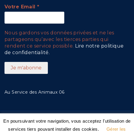
Votre Email
*
Nous gardons vos données privées et ne les
partageons qu’avec les tierces parties qui
rendent ce service possible.
Lire notre politique
de confidentialité.
Au Service des Animaux 06
En poursuivant votre navigation, vous acceptez l'utilisation de
© 2019 ASA06 - Au Service des Animaux 06 |
Mentions
services tiers pouvant installer des cookies.
Gérer les
Légales