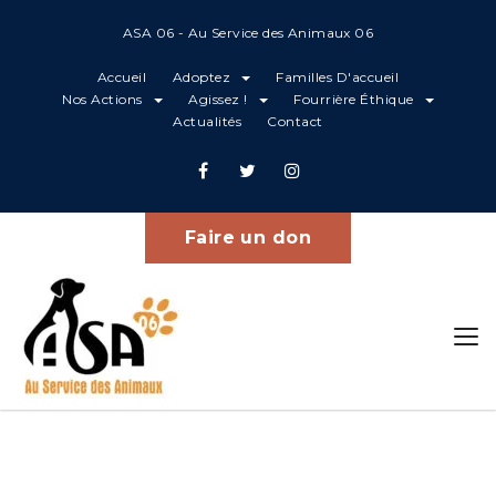
ASA 06 - Au Service des Animaux 06
Accueil
Adoptez
Familles D'accueil
Nos Actions
Agissez !
Fourrière Éthique
Actualités
Contact
Cartes
Home
Cartes
Faire un don