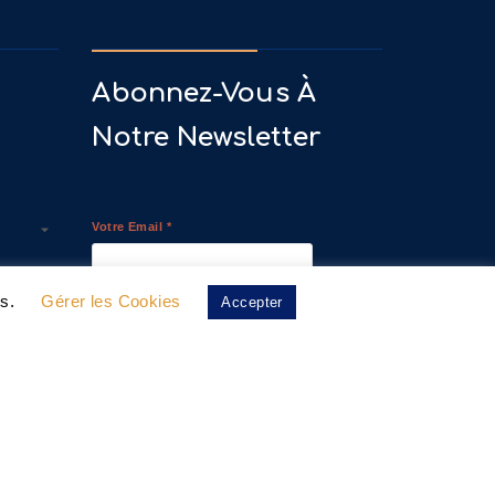
Abonnez-Vous À
Notre Newsletter
Votre Email
*
es.
Gérer les Cookies
Accepter
Nous gardons vos données privées et ne les
partageons qu’avec les tierces parties qui
rendent ce service possible.
Lire notre politique
de confidentialité.