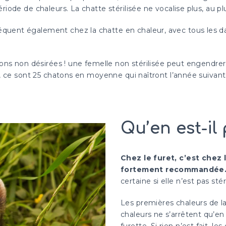
riode de chaleurs. La chatte stérilisée ne vocalise plus, au p
quent également chez la chatte en chaleur, avec tous les da
hatons non désirées ! une femelle non stérilisée peut engend
és, ce sont 25 chatons en moyenne qui naîtront l’année suivan
Qu’en est-il 
Chez le furet, c’est chez l
fortement recommandée
certaine si elle n’est pas st
Les premières chaleurs de la
chaleurs ne s’arrêtent qu’en
furette. Si rien n’est fait, 