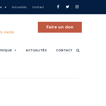
ue
Actualités
Contact
Faire un don
5, 06250
THIQUE
ACTUALITÉS
CONTACT