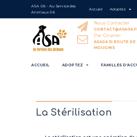
ASA 06 - Au Service des
Accueil
Adoptez
Home
Pourquoi stériliser son an
Animaux 06
Nous Contacter
CONTACT@ASA06.F
Par Courrier
ASA06 51 ROUTE DE
MOUGINS
ACCUEIL
ADOPTEZ
FAMILLES D'ACC
La Stérilisation