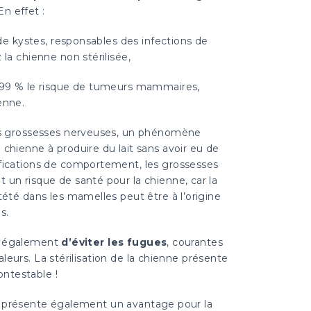
 En effet :
n de kystes, responsables des infections de
 la chienne non stérilisée,
e 99 % le risque de tumeurs mammaires,
enne.
les grossesses nerveuses, un phénomène
chienne à produire du lait sans avoir eu de
fications de comportement, les grossesses
 un risque de santé pour la chienne, car la
tété dans les mamelles peut être à l’origine
s.
et également
d’éviter les fugues
, courantes
leurs. La stérilisation de la chienne présente
ntestable !
on présente également un avantage pour la