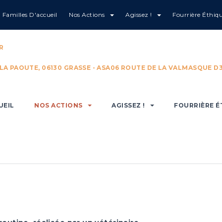
Familles D'accueil
Nos Actions
Agissez !
Fourrière Éthiq
imal ?
R
 LA PAOUTE, 06130 GRASSE - ASA06 ROUTE DE LA VALMASQUE D3
UEIL
NOS ACTIONS
AGISSEZ !
FOURRIÈRE É