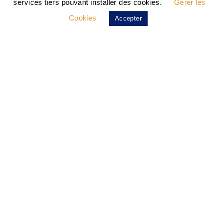
services tiers pouvant installer des cookies.
Gérer les
Cookies
Accepter
Accueil
Adoptez
Familles D’accueil
Nos Actions
Agissez !
Fourrière Éthique
Actualités
Contact
Abonnez-Vous À Notre Newsletter