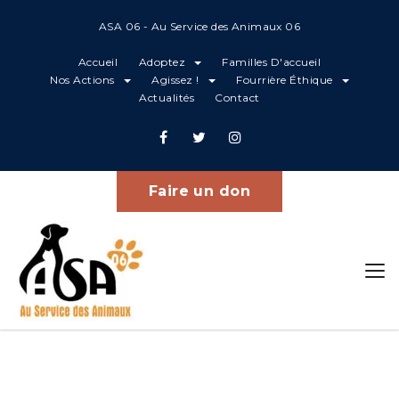
ASA 06 - Au Service des Animaux 06
Accueil
Adoptez
Familles D'accueil
Nos Actions
Agissez !
Fourrière Éthique
Actualités
Contact
Animaux Perdus
Home
Animaux Perdus
Faire un don