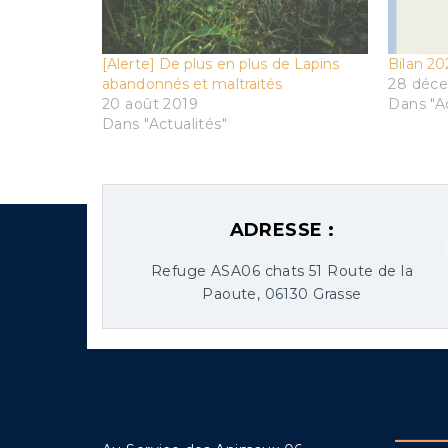
[Alerte] De plus en plus de Lapins
Bilan 20
abandonnés et maltraités
28 déc
20 août 2019
Dans "Ac
Dans "Actualités"
25 Juin 2025
Posted By:
Au Service Des Anim
ADRESSE :
Refuge ASA06 chats 51 Route de la
Paoute, 06130 Grasse