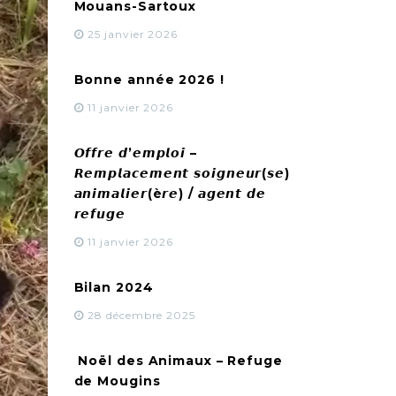
Mouans-Sartoux
25 janvier 2026
Bonne année 2026 !
11 janvier 2026
𝙊𝙛𝙛𝙧𝙚 𝙙’𝙚𝙢𝙥𝙡𝙤𝙞 –
𝙍𝙚𝙢𝙥𝙡𝙖𝙘𝙚𝙢𝙚𝙣𝙩 𝙨𝙤𝙞𝙜𝙣𝙚𝙪𝙧(𝙨𝙚)
𝙖𝙣𝙞𝙢𝙖𝙡𝙞𝙚𝙧(è𝙧𝙚) / 𝙖𝙜𝙚𝙣𝙩 𝙙𝙚
𝙧𝙚𝙛𝙪𝙜𝙚
11 janvier 2026
Bilan 2024
28 décembre 2025
Noël des Animaux – Refuge
de Mougins