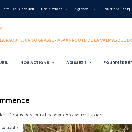
Familles D'accueil
Nos Actions
Agissez !
Fourrière Éthiq
 commence
R
 LA PAOUTE, 06130 GRASSE - ASA06 ROUTE DE LA VALMASQUE D3
UEIL
NOS ACTIONS
AGISSEZ !
FOURRIÈRE É
ommence
e… Depuis des jours les abandons se multiplient !!
 sociable