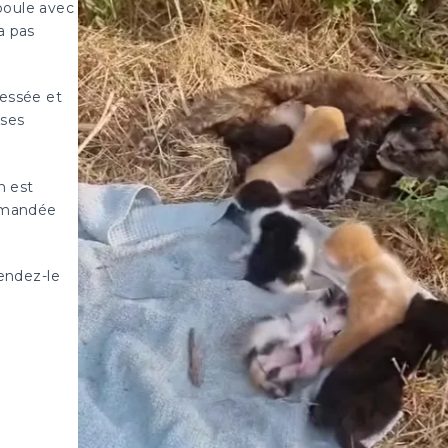
poule avec
a pas
ressée et
 ses
n est
ommandée
Rendez-le