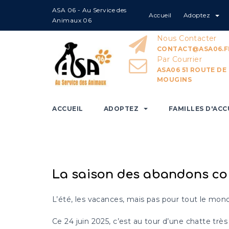
ASA 06 - Au Service des
Accueil
Adoptez
Home
La saison des abandons
Animaux 06
Nous Contacter
CONTACT@ASA06.F
Par Courrier
ASA06 51 ROUTE DE
MOUGINS
ACCUEIL
ADOPTEZ
FAMILLES D'ACC
La saison des abandons c
L’été, les vacances, mais pas pour tout le mond
Ce 24 juin 2025, c’est au tour d’une chatte très