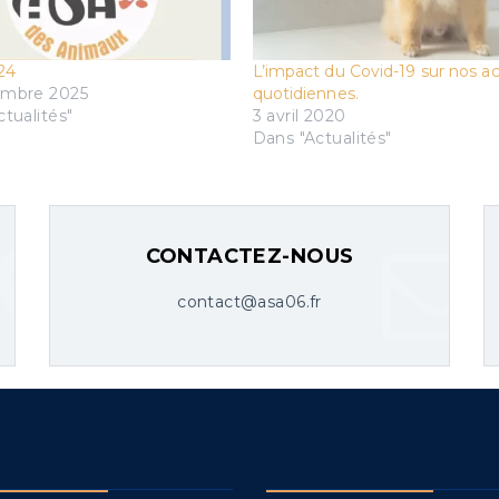
24
L’impact du Covid-19 sur nos ac
embre 2025
quotidiennes.
tualités"
3 avril 2020
Dans "Actualités"
aux
Category:
Actualités
No C
CONTACTEZ-NOUS
contact@asa06.fr