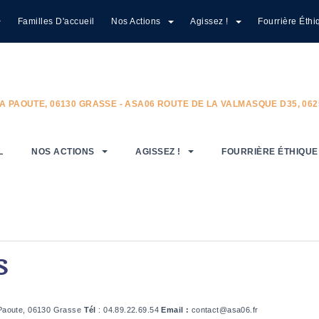
Familles D'accueil
Nos Actions
Agissez !
Fourrière Éthi
A PAOUTE, 06130 GRASSE - ASA06 ROUTE DE LA VALMASQUE D35, 06
L
NOS ACTIONS
AGISSEZ !
FOURRIÈRE ÉTHIQUE
S
 Paoute, 06130 Grasse
Tél
: 04.89.22.69.54
Email :
contact@asa06.fr