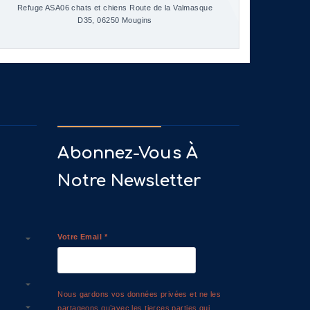
Refuge ASA06 chats et chiens Route de la Valmasque
D35, 06250 Mougins
Abonnez-Vous À
Notre Newsletter
Votre Email
*
Nous gardons vos données privées et ne les
partageons qu’avec les tierces parties qui