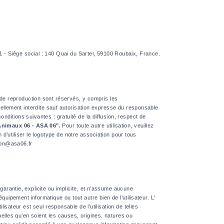
 Siège social : 140 Quai du Sartel, 59100 Roubaix, France.
its de reproduction sont réservés, y compris les
mellement interdite sauf autorisation expresse du responsable
ditions suivantes : gratuité de la diffusion, respect de
Animaux 06 - ASA 06".
Pour toute autre utilisation, veuillez
 d’utiliser le logotype de notre association pour tous
tion@asa06.fr
arantie, explicite ou implicite, et n’assume aucune
’équipement informatique ou tout autre bien de l’utilisateur. L'
isateur est seul responsable de l’utilisation de telles
elles qu’en soient les causes, origines, natures ou