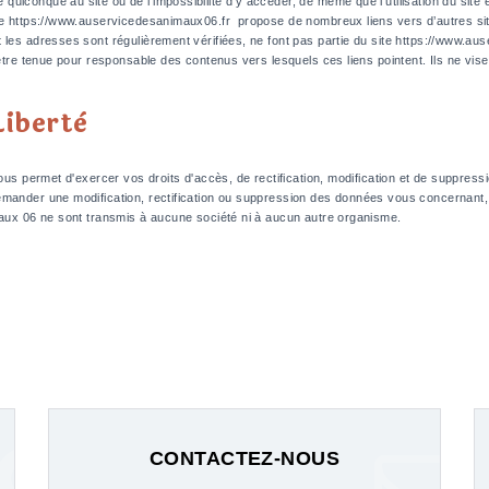
uiconque au site ou de l’impossibilité d’y accéder, de même que l’utilisation du site
ite https://www.auservicedesanimaux06.fr propose de nombreux liens vers d’autres si
 les adresses sont régulièrement vérifiées, ne font pas partie du site https://www.au
 être tenue pour responsable des contenus vers lesquels ces liens pointent. Ils ne vise
Libertè
 vous permet d'exercer vos droits d'accès, de rectification, modification et de suppr
ander une modification, rectification ou suppression des données vous concernant, il s
imaux 06 ne sont transmis à aucune société ni à aucun autre organisme.
CONTACTEZ-NOUS