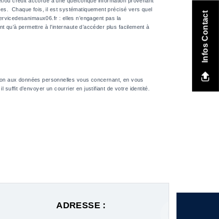
 et/ou crédit accordé à une quelconque information provenant
tes. Chaque fois, il est systématiquement précisé vers quel
Infos Contact
servicedesanimaux06.fr : elles n’engagent pas la
nt qu’à permettre à l’internaute d’accéder plus facilement à
ession aux données personnelles vous concernant, en vous
uffit d’envoyer un courrier en justifiant de votre identité.
ADRESSE :