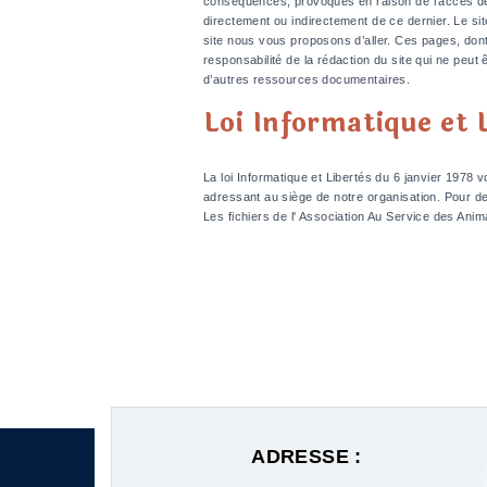
conséquences, provoqués en raison de l’accès de q
directement ou indirectement de ce dernier. Le s
site nous vous proposons d’aller. Ces pages, dont
responsabilité de la rédaction du site qui ne peut
d’autres ressources documentaires.
Loi Informatique et 
La loi Informatique et Libertés du 6 janvier 1978
adressant au siège de notre organisation. Pour dem
Les fichiers de l' Association Au Service des An
ADRESSE :