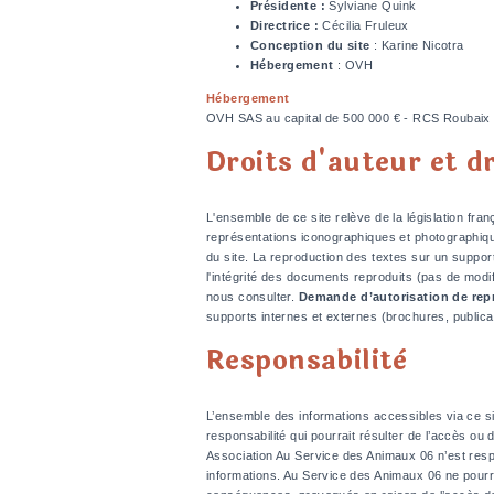
Présidente :
Sylviane Quink
Directrice :
Cécilia Fruleux
Conception du site
: Karine Nicotra
Hébergement
: OVH
Hébergement
OVH SAS au capital de 500 000 € - RCS Roubaix -
Droits d'auteur et d
L'ensemble de ce site relève de la législation franç
représentations iconographiques et photographiques
du site. La reproduction des textes sur un support
l'intégrité des documents reproduits (pas de modifica
nous consulter.
Demande d’autorisation de re
supports internes et externes (brochures, public
Responsabilitè
L’ensemble des informations accessibles via ce si
responsabilité qui pourrait résulter de l’accès ou de
Association Au Service des Animaux 06 n’est respons
informations. Au Service des Animaux 06 ne pourra