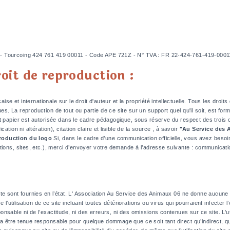
 Tourcoing 424 761 419 00011 - Code APE 721Z - N° TVA : FR 22-424-761-419-00011 -
roit de reproduction :
aise et internationale sur le droit d'auteur et la propriété intellectuelle. Tous les dro
. La reproduction de tout ou partie de ce site sur un support quel qu'il soit, est for
 papier est autorisée dans le cadre pédagogique, sous réserve du respect des trois con
tion ni altération), citation claire et lisible de la source , à savoir
"Au Service des 
production du logo
Si, dans le cadre d’une communication officielle, vous avez besoin
ations, sites, etc.), merci d’envoyer votre demande à l’adresse suivante : communica
te sont fournies en l’état. L' Association Au Service des Animaux 06 ne donne aucune g
 l’utilisation de ce site incluant toutes détériorations ou virus qui pourraient infecter l
able ni de l’exactitude, ni des erreurs, ni des omissions contenues sur ce site. L’util
 être tenue responsable pour quelque dommage que ce soit tant direct qu’indirect, qu