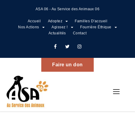
ASA 06 - Au Service des Animaux 06
Accueil
Adoptez
Familles D'accueil
Nos Actions
Agissez !
Fourrière Éthique
Actualités
Contact
Nos Adoptés
Home
Nos Adoptés
Faire un don