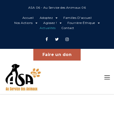
ASA 06 - Au Service des Animaux 06
Accueil
Adoptez
Familles D'accueil
Nos Actions
Agissez !
Fourrière Éthique
Actualités
Contact
Projets
Home
Vaillant
Faire un don