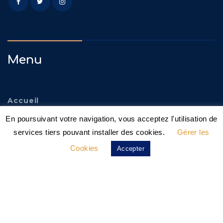
Menu
Accueil
En poursuivant votre navigation, vous acceptez l'utilisation de
Adoptez
services tiers pouvant installer des cookies.
Gérer les
Familles D’accueil
Cookies
Accepter
Nos Actions
Agissez !
Fourrière Éthique
Actualités