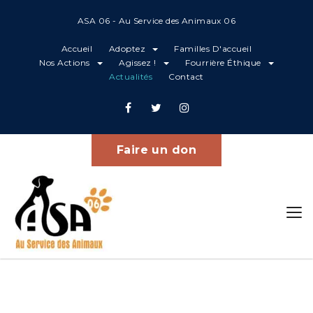
ASA 06 - Au Service des Animaux 06
Accueil
Adoptez
Familles D'accueil
Nos Actions
Agissez !
Fourrière Éthique
Actualités
Contact
Projets
Home
BRICKY
Faire un don