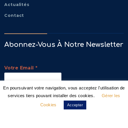
Actualités
Contact
Abonnez-Vous À Notre Newsletter
Votre Email
*
En poursuivant votre navigation, vous acceptez l'utilisation de
Nous gardons vos données privées et ne les
services tiers pouvant installer des cookies.
Gérer les
partageons qu’avec les tierces parties qui
Cookies
rendent ce service possible.
Lire notre politique
Accepter
de confidentialité.