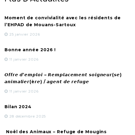
Moment de convivialité avec les résidents de
l’EHPAD de Mouans-Sartoux
25 janvier 2026
Bonne année 2026 !
11 janvier 2026
𝙊𝙛𝙛𝙧𝙚 𝙙’𝙚𝙢𝙥𝙡𝙤𝙞 – 𝙍𝙚𝙢𝙥𝙡𝙖𝙘𝙚𝙢𝙚𝙣𝙩 𝙨𝙤𝙞𝙜𝙣𝙚𝙪𝙧(𝙨𝙚)
𝙖𝙣𝙞𝙢𝙖𝙡𝙞𝙚𝙧(è𝙧𝙚) / 𝙖𝙜𝙚𝙣𝙩 𝙙𝙚 𝙧𝙚𝙛𝙪𝙜𝙚
11 janvier 2026
Bilan 2024
28 décembre 2025
Noël des Animaux – Refuge de Mougins