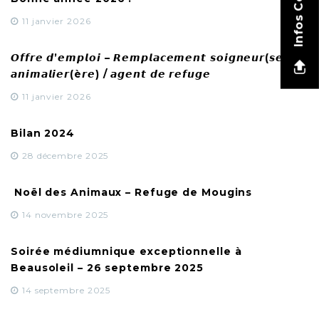
Infos Contact
11 janvier 2026
𝙊𝙛𝙛𝙧𝙚 𝙙’𝙚𝙢𝙥𝙡𝙤𝙞 – 𝙍𝙚𝙢𝙥𝙡𝙖𝙘𝙚𝙢𝙚𝙣𝙩 𝙨𝙤𝙞𝙜𝙣𝙚𝙪𝙧(𝙨𝙚)
𝙖𝙣𝙞𝙢𝙖𝙡𝙞𝙚𝙧(è𝙧𝙚) / 𝙖𝙜𝙚𝙣𝙩 𝙙𝙚 𝙧𝙚𝙛𝙪𝙜𝙚
11 janvier 2026
Bilan 2024
28 décembre 2025
Noël des Animaux – Refuge de Mougins
14 novembre 2025
Soirée médiumnique exceptionnelle à
Beausoleil – 26 septembre 2025
14 septembre 2025