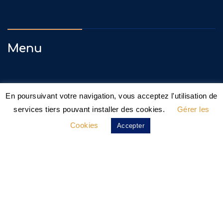
Menu
Accueil
En poursuivant votre navigation, vous acceptez l'utilisation de
Adoptez
services tiers pouvant installer des cookies.
Gérer les
Cookies
Accepter
Familles D’accueil
Nos Actions
Agissez !
Fourrière Éthique
Actualités
Contact