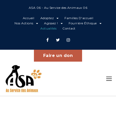
ASA 06 - Au Service des Animaux 06
Accueil
Adoptez
Familles D'accueil
Nos Actions
Agissez !
Fourrière Éthique
Actualités
Contact
Projets
Home
Zlatan
Faire un don