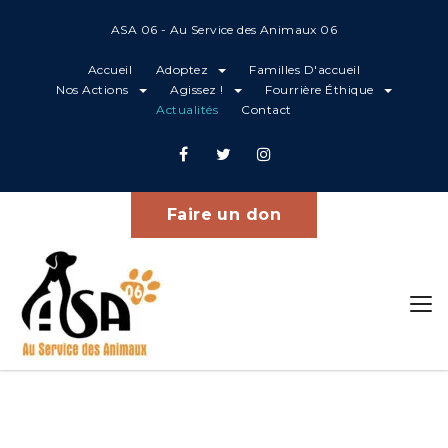
ASA 06 - Au Service des Animaux 06
Accueil
Adoptez
Familles D'accueil
Nos Actions
Agissez !
Fourrière Éthique
Actualités
Contact
Projets
Home
Marley
Faire un don