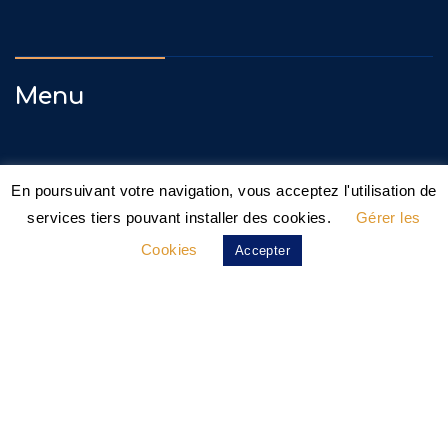
Menu
Accueil
En poursuivant votre navigation, vous acceptez l'utilisation de
Adoptez
services tiers pouvant installer des cookies.
Gérer les
Cookies
Accepter
Familles D’accueil
Nos Actions
Agissez !
Fourrière Éthique
Actualités
Contact