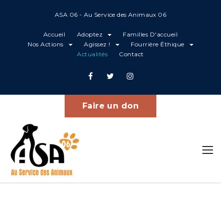
ASA 06 - Au Service des Animaux 06
Accueil
Adoptez
Familles D'accueil
Nos Actions
Agissez !
Fourrière Éthique
Actualités
Contact
Projets
Home
Layson
Faire un don