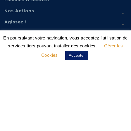
Nos Actions
Agissez !
Fourrière Éthique
En poursuivant votre navigation, vous acceptez l'utilisation de
Actualités
services tiers pouvant installer des cookies.
Gérer les
Contact
Cookies
Accepter
Abonnez-Vous À Notre Newsletter
Votre Email
*