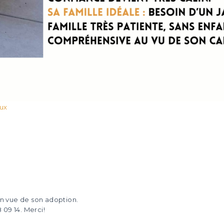
ux
en vue de son adoption.
09 14. Merci!