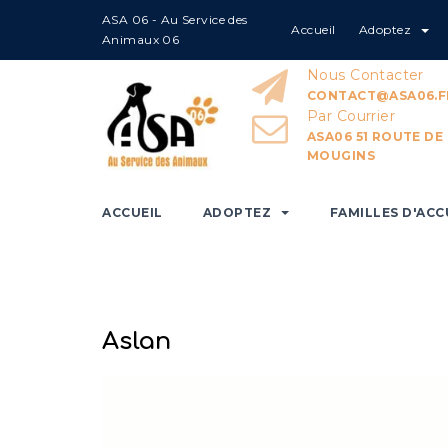
ASA 06 - Au Service des
Accueil
Adoptez
Home
Aslan
Animaux 06
Nous Contacter
CONTACT@ASA06.F
Par Courrier
ASA06 51 ROUTE DE
MOUGINS
ACCUEIL
ADOPTEZ
FAMILLES D'ACC
Aslan