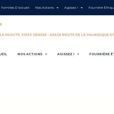
Familles D'accueil
Nos Actions
Agissez !
Fourrière Éthiq
R
 LA PAOUTE, 06130 GRASSE - ASA06 ROUTE DE LA VALMASQUE D3
UEIL
NOS ACTIONS
AGISSEZ !
FOURRIÈRE É