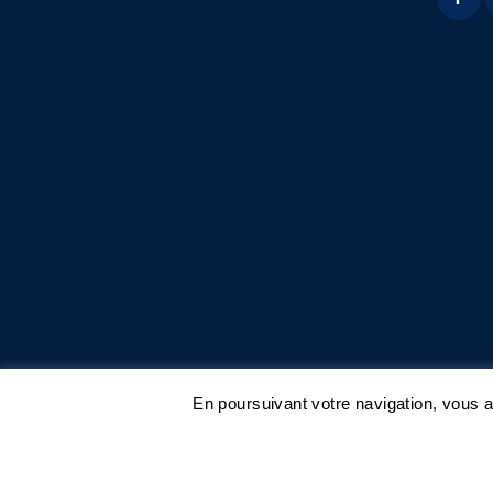
En poursuivant votre navigation, vous ac
© 2019 ASA06 - Au Service des Animaux 06 |