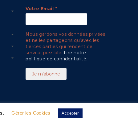
Votre Email
*
Nous gardons vos données privées
et ne les partageons qu’avec les
tierces parties qui rendent ce
service possible.
Lire notre
politique de confidentialité.
es.
Gérer les Cookies
Accepter