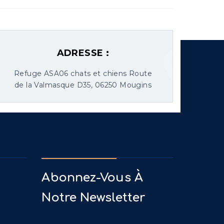
ADRESSE :
Refuge ASA06 chats et chiens Route
de la Valmasque D35, 06250 Mougins
Abonnez-Vous À
Notre Newsletter