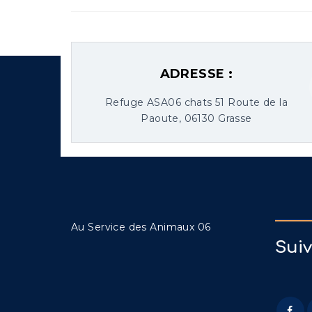
ADRESSE :
Refuge ASA06 chats 51 Route de la
Paoute, 06130 Grasse
Au Service des Animaux 06
Sui