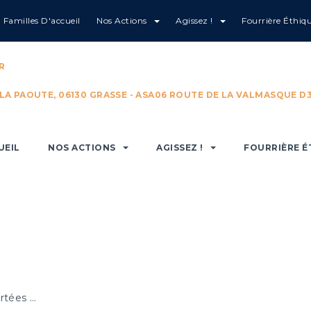
Familles D'accueil
Nos Actions
Agissez !
Fourrière Éthiq
R
 LA PAOUTE, 06130 GRASSE - ASA06 ROUTE DE LA VALMASQUE D3
UEIL
NOS ACTIONS
AGISSEZ !
FOURRIÈRE É
ortées …