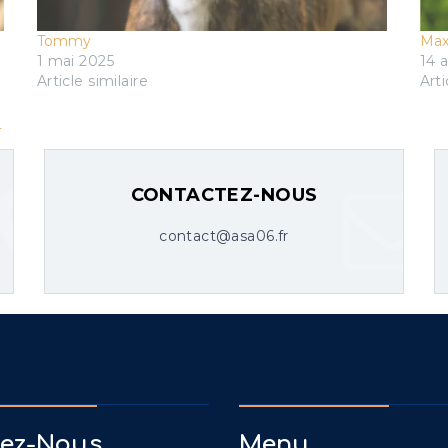
Tommy
Ma
1 mai 2025
14 a
Article similaire
Arti
x
CONTACTEZ-NOUS
contact@asa06.fr
vez-Nous
Menu