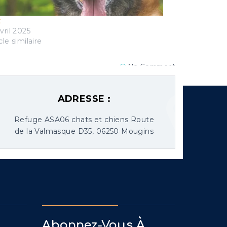
x
vril 2025
cle similaire
No Comment
ADRESSE :
Refuge ASA06 chats et chiens Route
de la Valmasque D35, 06250 Mougins
Abonnez-Vous À