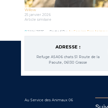
Willow
25 janvier 2026
Article similaire
1 Mai 2025
Posted By:
Au Service Des Animau
ADRESSE :
Refuge ASA06 chats 51 Route de la
Paoute, 06130 Grasse
Au Service des Animaux 06
Sui