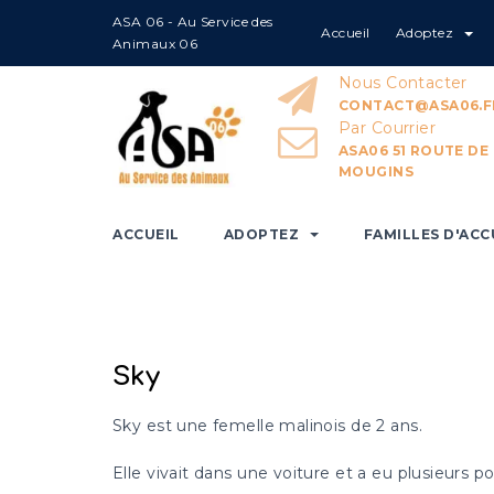
ASA 06 - Au Service des
Accueil
Adoptez
Home
Sky
Animaux 06
Nous Contacter
CONTACT@ASA06.F
Par Courrier
ASA06 51 ROUTE DE
MOUGINS
ACCUEIL
ADOPTEZ
FAMILLES D'ACC
Sky
Sky est une femelle malinois de 2 ans.
Elle vivait dans une voiture et a eu plusieurs p